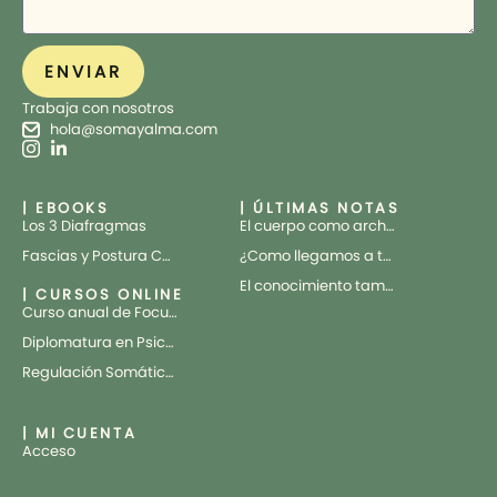
ENVIAR
Trabaja con nosotros
hola@somayalma.com
| EBOOKS
| ÚLTIMAS NOTAS
Los 3 Diafragmas
El cuerpo como archivo vivo
Fascias y Postura Corporal
¿Como llegamos a tratar el cuerpo como una máquina?
El conocimiento también tiene cuerpo
| CURSOS ONLINE
Curso anual de Focusing Cuántico aplicado al Trauma
Diplomatura en Psicotrauma
Regulación Somática desde la Teoría Polivagal
| MI CUENTA
Acceso