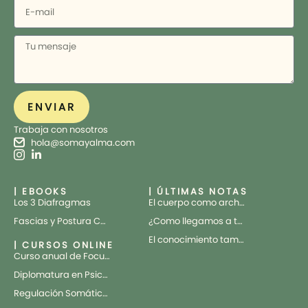
ENVIAR
Trabaja con nosotros
hola@somayalma.com
| EBOOKS
| ÚLTIMAS NOTAS
Los 3 Diafragmas
El cuerpo como archivo vivo
Fascias y Postura Corporal
¿Como llegamos a tratar el cuerpo como una máquina?
El conocimiento también tiene cuerpo
| CURSOS ONLINE
Curso anual de Focusing Cuántico aplicado al Trauma
Diplomatura en Psicotrauma
Regulación Somática desde la Teoría Polivagal