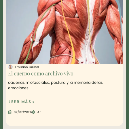
Emiliano Castel
El cuerpo como archivo vivo
¿
m
cadenas miofasciales, postura y la memoria de las
emociones
5
LEER MÁS
L
02/07/2026
4 ´