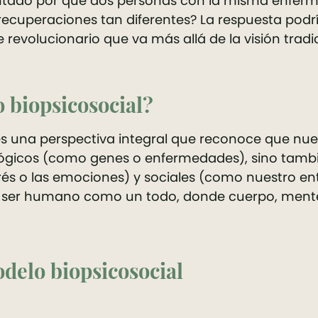
untado por qué dos personas con la misma enfe
ecuperaciones tan diferentes? La respuesta podrí
 revolucionario que va más allá de la visión tradic
 biopsicosocial?
es una perspectiva integral que reconoce que nues
ológicos (como genes o enfermedades), sino tambi
rés o las emociones) y sociales (como nuestro ent
al ser humano como un todo, donde cuerpo, mente 
odelo biopsicosocial