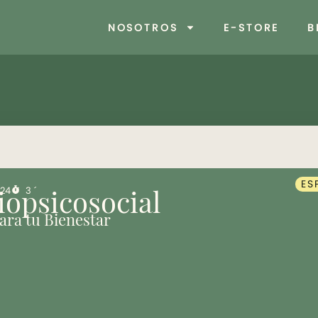
NOSOTROS
E-STORE
B
ES
024
3 ´
iopsicosocial
ara tu Bienestar