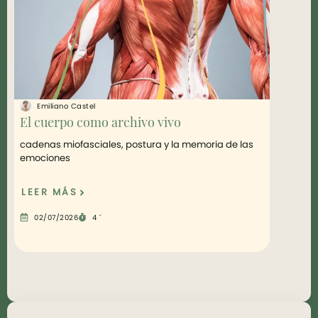
Emiliano Castel
Emilia
El cuerpo como archivo vivo
¿Como l
una má
cadenas miofasciales, postura y la memoria de las
emociones
500 Años
LEER MÁS
LEER 
02/07/2026
4 ´
04/05/