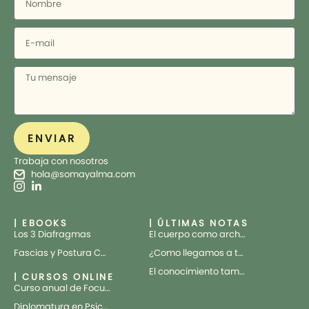
ENVIAR
Trabaja con nosotros
hola@somayalma.com
| EBOOKS
| ÚLTIMAS NOTAS
Los 3 Diafragmas
El cuerpo como archivo vivo
Fascias y Postura Corporal
¿Como llegamos a tratar el cuerpo como una máquina?
El conocimiento también tiene cuerpo
| CURSOS ONLINE
Curso anual de Focusing Cuántico aplicado al Trauma
Diplomatura en Psicotrauma