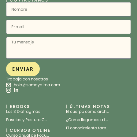
| CONTACTANOS
ENVIAR
Trabaja con nosotros
hola@somayalma.com
| EBOOKS
| ÚLTIMAS NOTAS
Los 3 Diafragmas
El cuerpo como archivo vivo
Fascias y Postura Corporal
¿Como llegamos a tratar el cuerpo como una máquina?
El conocimiento también tiene cuerpo
| CURSOS ONLINE
Curso anual de Focusing Cuántico aplicado al Trauma