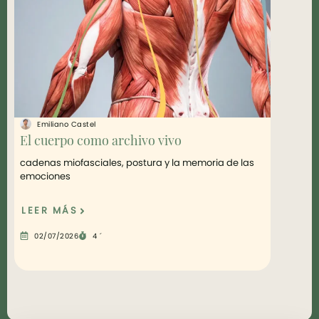
Emiliano Castel
Emilia
El cuerpo como archivo vivo
¿Como l
una má
cadenas miofasciales, postura y la memoria de las
emociones
500 Años
LEER MÁS
LEER 
02/07/2026
4 ´
04/05/